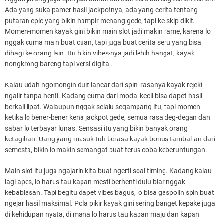
Ada yang suka pamer hasil jackpotnya, ada yang cerita tentang
putaran epic yang bikin hampir menang gede, tapi ke-skip dikit.
Momen-momen kayak gini bikin main slot jadi makin rame, karena lo
nggak cuma main buat cuan, tapi juga buat cerita seru yang bisa
dibagi ke orang lain. Itu bikin vibes-nya jadi lebih hangat, kayak
nongkrong bareng tapi versi digital.
Kalau udah ngomongin duit lancar dari spin, rasanya kayak rejeki
ngalir tanpa henti. Kadang cuma dari modal kecil bisa dapet hasil
berkali lipat. Walaupun nggak selalu segampang itu, tapi momen
ketika lo bener-bener kena jackpot gede, semua rasa deg-degan dan
sabar lo terbayar lunas. Sensasi itu yang bikin banyak orang
ketagihan. Uang yang masuk tuh berasa kayak bonus tambahan dari
semesta, bikin lo makin semangat buat terus coba keberuntungan.
Main slot itu juga ngajarin kita buat ngerti soal timing. Kadang kalau
lagi apes, lo harus tau kapan mesti berhenti dulu biar nggak
kebablasan. Tapi begitu dapet vibes bagus, lo bisa gaspolin spin buat
ngejar hasil maksimal. Pola pikir kayak gini sering banget kepake juga
di kehidupan nyata, di mana lo harus tau kapan maju dan kapan