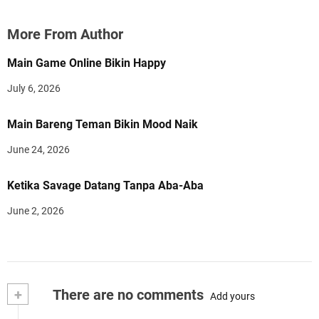
More From Author
Main Game Online Bikin Happy
July 6, 2026
Main Bareng Teman Bikin Mood Naik
June 24, 2026
Ketika Savage Datang Tanpa Aba-Aba
June 2, 2026
+
There are no comments
Add yours