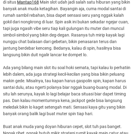
di situs
Mantap168
Main slot udah jadi salah satu hiburan yang bikin
banyak anak muda ketagihan. Bayangin aja, cuma modal santai di
rumah sambil rebahan, bisa dapet sensasi seru yang nggak kalah
gokil dari nongkrong di luar. Spin asik ini bukan sekadar ngejar cuan,
tapi juga ngasih vibe seru tiap kali gulungan itu muter dan muncul
simbol-simbol yang bikin deg-degan. Rasanya tuh mirip kayak lagi
nunggu chat balasan dari gebetan, bikin penasaran terus dan
jantung berdebar kenceng. Bedanya, kalau di spin, hasilnya bisa
langsung bikin duit ngalir lancar ke dompet lo.
Ada yang bilang main slot itu soal hoki semata, tapi kalau lo perhatiin
lebih dalem, ada juga strategi kecil-kecilan yang bisa bikin peluang
makin gede. Misalnya, tau kapan harus gaspolin spin, kapan harus
santai dulu, atau ngerti polanya biar nggak buang-buang modal. Di
situ lah serunya, kayak lo lagi belajar baca situasi biar dapet timing
pas. Dan kalau momentumnya kena, jackpot gede bisa langsung
meledak bikin lo kaget setengah mati. Sensasi kaya gitu yang bikin
banyak orang balik lagi buat muter spin tiap hari.
Buat anak muda yang doyan hiburan cepet, slot tuh pas banget.
Nggak ribet, nggak butuh mikir strategi rumit kayak main catur atau