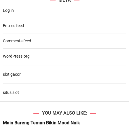
META
r
Log in
:
Entries feed
Comments feed
WordPress.org
slot gacor
situs slot
YOU MAY ALSO LIKE:
Main Bareng Teman Bikin Mood Naik