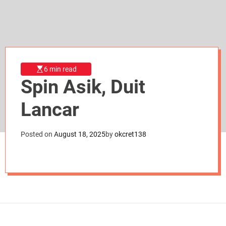
d
e
6 min read
Spin Asik, Duit
Lancar
Posted on
August 18, 2025
by
okcret138