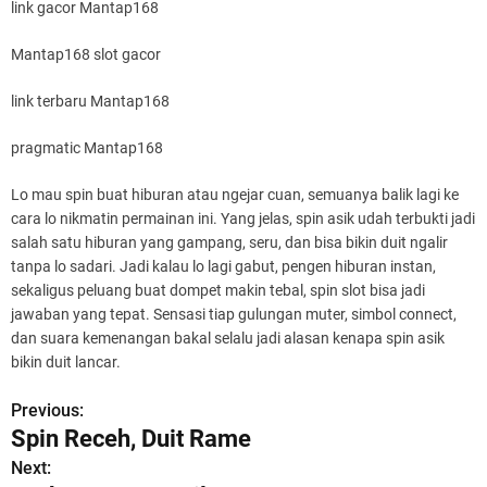
link gacor Mantap168
Mantap168 slot gacor
link terbaru Mantap168
pragmatic Mantap168
Lo mau spin buat hiburan atau ngejar cuan, semuanya balik lagi ke
cara lo nikmatin permainan ini. Yang jelas, spin asik udah terbukti jadi
salah satu hiburan yang gampang, seru, dan bisa bikin duit ngalir
tanpa lo sadari. Jadi kalau lo lagi gabut, pengen hiburan instan,
sekaligus peluang buat dompet makin tebal, spin slot bisa jadi
jawaban yang tepat. Sensasi tiap gulungan muter, simbol connect,
dan suara kemenangan bakal selalu jadi alasan kenapa spin asik
bikin duit lancar.
Previous:
P
Spin Receh, Duit Rame
o
Next: