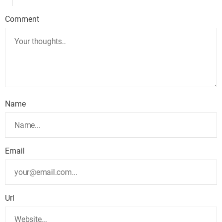
Comment
Name
Email
Url