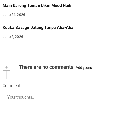
Main Bareng Teman Bikin Mood Naik
June 24, 2026
Ketika Savage Datang Tanpa Aba-Aba
June 2, 2026
+
There are no comments
Add yours
Comment