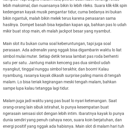
lebih maksimal, dan nuansanya bikin lo lebih rileks. Suara klik-klik spin
kedengeran kayak musik pengantar tidur, cuma bedanya ini bukan
bikin ngantuk, malah bikin melek terus karena penasaran sama
hasilnya. Dompet basah bisa kejadian kapan aja, bahkan pas lo udah
mikir buat stop main, eh malah jackpot besar yang nyambut.
Main slot itu bukan cuma soal keberuntungan, tapi juga soal
perasaan. Ada adrenalin yang nggak bisa digambarin waktu lo liat
simbol mulai muter. Setiap detik terasa lambat pas roda berhenti
satu per satu. Jantung makin kenceng pas dua simbol udah
nyangkut, tinggal nunggu simbol terakhir, dan boom! Kalau
nyambung, rasanya kayak dikasih surprise paling manis di tengah
malam. Lo bisa teriak kegirangan meski tengah malam, bahkan
sampe lupa kalau tetangga lagi tidur.
Malam juga jadi waktu yang pas buat lo nyari ketenangan. Saat
orang-orang lain sibuk istirahat, lo punya kesempatan buat
ngerasain sensasi slot dengan lebih intim. Ibaratnya kayak lo punya
dunia sendiri yang penuh cahaya neon, suara koin berjatuhan, dan
energi positif yang nggak ada habisnya. Main slot di malam hari tuh