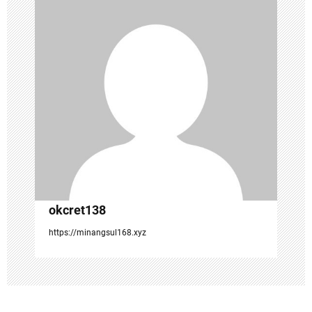
v
i
g
a
t
i
o
n
okcret138
https://minangsul168.xyz