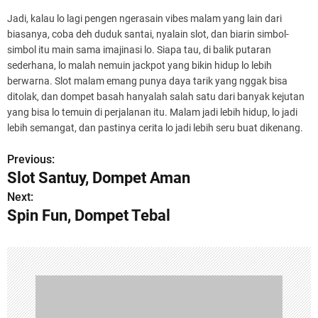
Jadi, kalau lo lagi pengen ngerasain vibes malam yang lain dari
biasanya, coba deh duduk santai, nyalain slot, dan biarin simbol-
simbol itu main sama imajinasi lo. Siapa tau, di balik putaran
sederhana, lo malah nemuin jackpot yang bikin hidup lo lebih
berwarna. Slot malam emang punya daya tarik yang nggak bisa
ditolak, dan dompet basah hanyalah salah satu dari banyak kejutan
yang bisa lo temuin di perjalanan itu. Malam jadi lebih hidup, lo jadi
lebih semangat, dan pastinya cerita lo jadi lebih seru buat dikenang.
Previous:
P
Slot Santuy, Dompet Aman
o
Next:
Spin Fun, Dompet Tebal
s
t
n
a