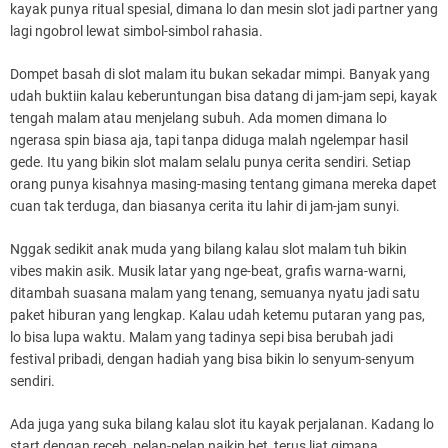
kayak punya ritual spesial, dimana lo dan mesin slot jadi partner yang
lagi ngobrol lewat simbol-simbol rahasia.
Dompet basah di slot malam itu bukan sekadar mimpi. Banyak yang
udah buktiin kalau keberuntungan bisa datang di jam-jam sepi, kayak
tengah malam atau menjelang subuh. Ada momen dimana lo
ngerasa spin biasa aja, tapi tanpa diduga malah ngelempar hasil
gede. Itu yang bikin slot malam selalu punya cerita sendiri. Setiap
orang punya kisahnya masing-masing tentang gimana mereka dapet
cuan tak terduga, dan biasanya cerita itu lahir di jam-jam sunyi.
Nggak sedikit anak muda yang bilang kalau slot malam tuh bikin
vibes makin asik. Musik latar yang nge-beat, grafis warna-warni,
ditambah suasana malam yang tenang, semuanya nyatu jadi satu
paket hiburan yang lengkap. Kalau udah ketemu putaran yang pas,
lo bisa lupa waktu. Malam yang tadinya sepi bisa berubah jadi
festival pribadi, dengan hadiah yang bisa bikin lo senyum-senyum
sendiri.
Ada juga yang suka bilang kalau slot itu kayak perjalanan. Kadang lo
start dengan receh, pelan-pelan naikin bet, terus liat gimana