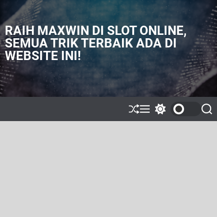
S
k
i
RAIH MAXWIN DI SLOT ONLINE,
p
SEMUA TRIK TERBAIK ADA DI
t
WEBSITE INI!
o
c
o
n
t
e
S
M
S
S
h
e
w
e
n
u
n
i
a
t
ff
u
t
r
l
c
c
e
h
h
c
o
l
o
r
m
o