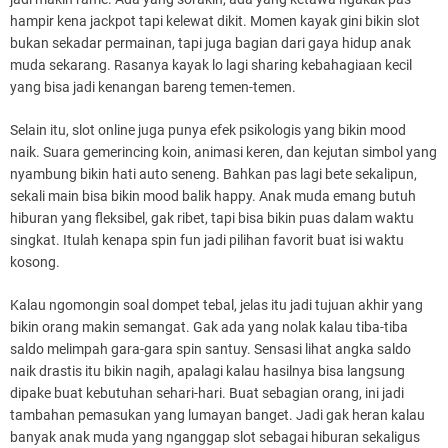
hampir kena jackpot tapi kelewat dikit. Momen kayak gini bikin slot
bukan sekadar permainan, tapi juga bagian dari gaya hidup anak
muda sekarang. Rasanya kayak lo lagi sharing kebahagiaan kecil
yang bisa jadi kenangan bareng temen-temen.
Selain itu, slot online juga punya efek psikologis yang bikin mood
naik. Suara gemerincing koin, animasi keren, dan kejutan simbol yang
nyambung bikin hati auto seneng. Bahkan pas lagi bete sekalipun,
sekali main bisa bikin mood balik happy. Anak muda emang butuh
hiburan yang fleksibel, gak ribet, tapi bisa bikin puas dalam waktu
singkat. Itulah kenapa spin fun jadi pilihan favorit buat isi waktu
kosong.
Kalau ngomongin soal dompet tebal, jelas itu jadi tujuan akhir yang
bikin orang makin semangat. Gak ada yang nolak kalau tiba-tiba
saldo melimpah gara-gara spin santuy. Sensasi lihat angka saldo
naik drastis itu bikin nagih, apalagi kalau hasilnya bisa langsung
dipake buat kebutuhan sehari-hari. Buat sebagian orang, ini jadi
tambahan pemasukan yang lumayan banget. Jadi gak heran kalau
banyak anak muda yang nganggap slot sebagai hiburan sekaligus