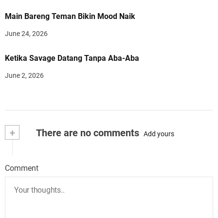
Main Bareng Teman Bikin Mood Naik
June 24, 2026
Ketika Savage Datang Tanpa Aba-Aba
June 2, 2026
+
There are no comments
Add yours
Comment