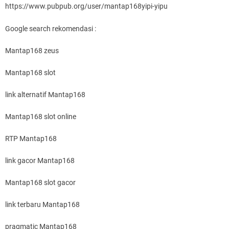
https://www.pubpub.org/user/mantap168yipi-yipu
Google search rekomendasi :
Mantap168 zeus
Mantap168 slot
link alternatif Mantap168
Mantap168 slot online
RTP Mantap168
link gacor Mantap168
Mantap168 slot gacor
link terbaru Mantap168
pragmatic Mantap168