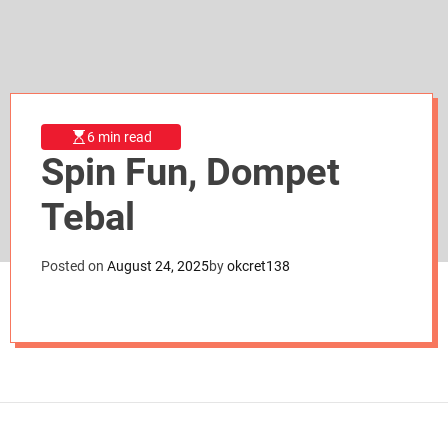
d
e
6 min read
Spin Fun, Dompet
Tebal
Posted on
August 24, 2025
by
okcret138