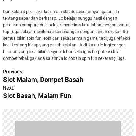
Dan kalau dipikir-pikir lagi, main slot itu sebenernya ngajarin lo
tentang sabar dan berharap. Lo belajar nunggu hasil dengan
perasaan campur aduk, belajar menerima kekalahan dengan santai,
tapi juga belajar menikmati kemenangan dengan penuh syukur. Itu
semua bikin spin fun lebih dari sekadar main game, tapi juga refleksi
kecil tentang hidup yang penuh kejutan. Jadi, kalau lo lagi pengen
hiburan yang bisa bikin senyum lebar sekaligus berpotensi bikin
dompet tebal, gak ada salahnya lo cobain spin fun sekarang juga.
Previous:
P
Slot Malam, Dompet Basah
o
Next:
Slot Basah, Malam Fun
s
t
n
a