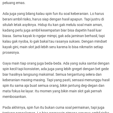
peluang emas.
Ada juga yang bilang kalau spin fun itu soal keberanian. Lo harus
berani ambil risiko, harus siap dengan hasil apapun. Tapi justru di
situlah letak asyiknya. Hidup itu kan gak melulu soal main aman,
kadang perlu juga ambil kesempatan biar bisa dapetin hasil luar
biasa. Sama kayak lo ngejar mimpi, gak ada jaminan berhasil, tapi
kalau gak nyoba, lo gak bakal tau rasanya sukses. Dengan mindset
kayak gini, main slot jadi lebih seru karena lo bisa nikmatin setiap
prosesnya.
Gaya main tiap orang juga beda-beda. Ada yang suka santai dengan
spin kecil tapi konsisten, ada juga yang lebih greget dengan bet gede
biar hasilnya langsung maksimal. Semua tergantung selera dan
keberanian masing-masing. Tapi yang pasti, sensasi menunggu hasil
spin itu sama aja buat semua orang, bikin jantung deg-degan dan
mata fokus ke layar. Itu momen yang bikin main slot gak pernah
membosankan.
Pada akhirnya, spin fun itu bukan cuma soal permainan, tapi juga