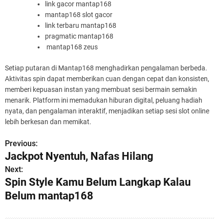
link gacor mantap168
mantap168 slot gacor
link terbaru mantap168
pragmatic mantap168
mantap168 zeus
Setiap putaran di Mantap168 menghadirkan pengalaman berbeda.
Aktivitas spin dapat memberikan cuan dengan cepat dan konsisten,
memberi kepuasan instan yang membuat sesi bermain semakin
menarik. Platform ini memadukan hiburan digital, peluang hadiah
nyata, dan pengalaman interaktif, menjadikan setiap sesi slot online
lebih berkesan dan memikat.
Previous:
P
Jackpot Nyentuh, Nafas Hilang
o
Next:
Spin Style Kamu Belum Langkap Kalau
s
Belum mantap168
t