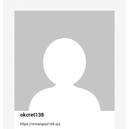
n
a
v
i
g
a
t
i
o
n
okcret138
https://minangsul168.xyz