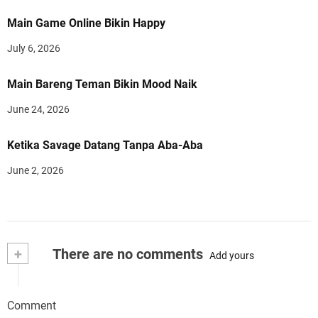
Main Game Online Bikin Happy
July 6, 2026
Main Bareng Teman Bikin Mood Naik
June 24, 2026
Ketika Savage Datang Tanpa Aba-Aba
June 2, 2026
+
There are no comments
Add yours
Comment