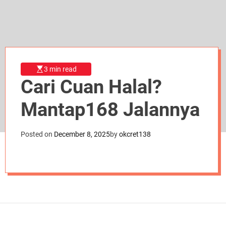
d
e
3 min read
Cari Cuan Halal?
Mantap168 Jalannya
Posted on
December 8, 2025
by
okcret138