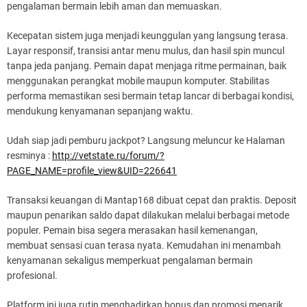
pengalaman bermain lebih aman dan memuaskan.
Kecepatan sistem juga menjadi keunggulan yang langsung terasa.
Layar responsif, transisi antar menu mulus, dan hasil spin muncul
tanpa jeda panjang. Pemain dapat menjaga ritme permainan, baik
menggunakan perangkat mobile maupun komputer. Stabilitas
performa memastikan sesi bermain tetap lancar di berbagai kondisi,
mendukung kenyamanan sepanjang waktu.
Udah siap jadi pemburu jackpot? Langsung meluncur ke Halaman
resminya :
http://vetstate.ru/forum/?
PAGE_NAME=profile_view&UID=226641
Transaksi keuangan di Mantap168 dibuat cepat dan praktis. Deposit
maupun penarikan saldo dapat dilakukan melalui berbagai metode
populer. Pemain bisa segera merasakan hasil kemenangan,
membuat sensasi cuan terasa nyata. Kemudahan ini menambah
kenyamanan sekaligus memperkuat pengalaman bermain
profesional.
Platform ini juga rutin menghadirkan bonus dan promosi menarik.