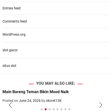
Entries feed
Comments feed
WordPress.org
slot gacor
situs slot
YOU MAY ALSO LIKE:
Main Bareng Teman Bikin Mood Naik
Posted on
June 24, 2026
by
okcret138