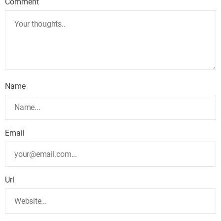
Comment
Name
Email
Url