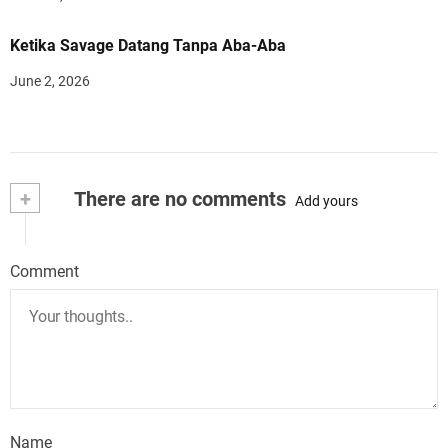
Ketika Savage Datang Tanpa Aba-Aba
June 2, 2026
+
There are no comments
Add yours
Comment
Name