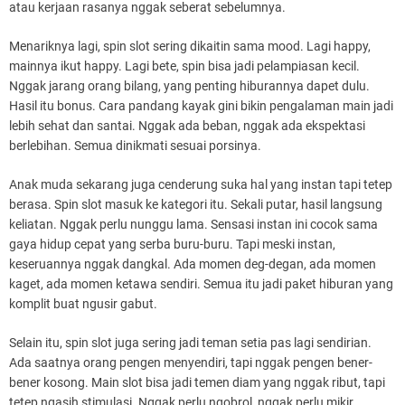
atau kerjaan rasanya nggak seberat sebelumnya.
Menariknya lagi, spin slot sering dikaitin sama mood. Lagi happy,
mainnya ikut happy. Lagi bete, spin bisa jadi pelampiasan kecil.
Nggak jarang orang bilang, yang penting hiburannya dapet dulu.
Hasil itu bonus. Cara pandang kayak gini bikin pengalaman main jadi
lebih sehat dan santai. Nggak ada beban, nggak ada ekspektasi
berlebihan. Semua dinikmati sesuai porsinya.
Anak muda sekarang juga cenderung suka hal yang instan tapi tetep
berasa. Spin slot masuk ke kategori itu. Sekali putar, hasil langsung
keliatan. Nggak perlu nunggu lama. Sensasi instan ini cocok sama
gaya hidup cepat yang serba buru-buru. Tapi meski instan,
keseruannya nggak dangkal. Ada momen deg-degan, ada momen
kaget, ada momen ketawa sendiri. Semua itu jadi paket hiburan yang
komplit buat ngusir gabut.
Selain itu, spin slot juga sering jadi teman setia pas lagi sendirian.
Ada saatnya orang pengen menyendiri, tapi nggak pengen bener-
bener kosong. Main slot bisa jadi temen diam yang nggak ribut, tapi
tetep ngasih stimulasi. Nggak perlu ngobrol, nggak perlu mikir